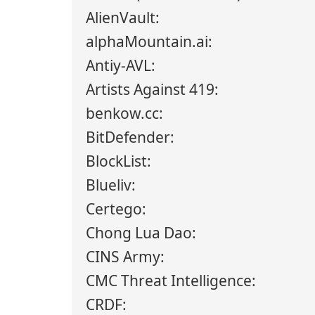
AlienVault:
alphaMountain.ai:
Antiy-AVL:
Artists Against 419:
benkow.cc:
BitDefender:
BlockList:
Blueliv:
Certego:
Chong Lua Dao:
CINS Army:
CMC Threat Intelligence:
CRDF: