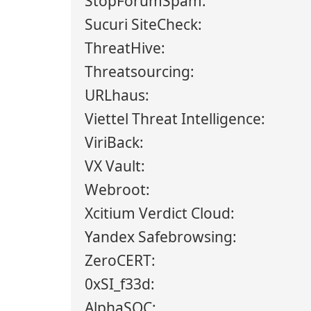
StopForumSpam:
Sucuri SiteCheck:
ThreatHive:
Threatsourcing:
URLhaus:
Viettel Threat Intelligence:
ViriBack:
VX Vault:
Webroot:
Xcitium Verdict Cloud:
Yandex Safebrowsing:
ZeroCERT:
0xSI_f33d:
AlphaSOC: