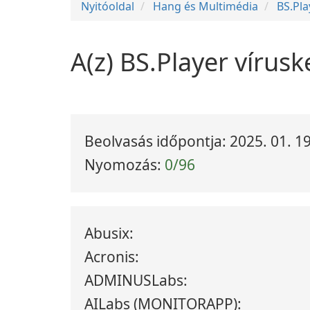
Nyitóoldal
Hang és Multimédia
BS.Pla
A(z) BS.Player vírusk
Beolvasás időpontja: 2025. 01. 19
Nyomozás:
0/96
Abusix:
Acronis:
ADMINUSLabs:
AILabs (MONITORAPP):