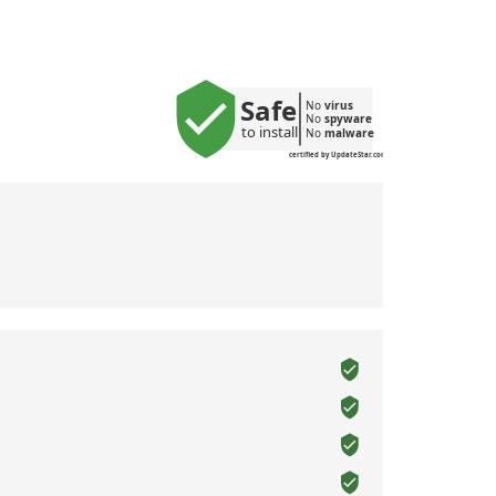
Safe
No 
virus
No 
spyware
to install
No 
malware
certified by UpdateStar.com