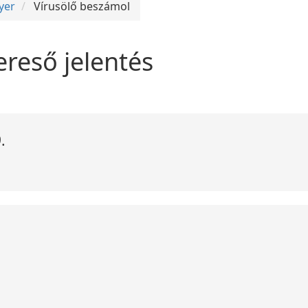
yer
Vírusölő beszámol
ereső jelentés
.