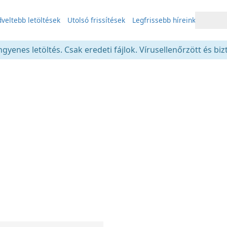
veltebb letöltések
Utolsó frissítések
Legfrissebb híreink
gyenes letöltés. Csak eredeti fájlok. Vírusellenőrzött és bi