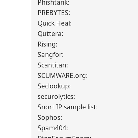
Phishtank:
PREBYTES:
Quick Heal:
Quttera:
Rising:
Sangfor:
Scantitan:
SCUMWARE.org:
Seclookup:
securolytics:
Snort IP sample list:
Sophos:
Spam404: