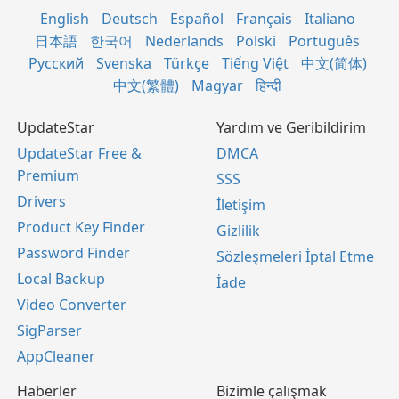
English
Deutsch
Español
Français
Italiano
日本語
한국어
Nederlands
Polski
Português
Русский
Svenska
Türkçe
Tiếng Việt
中文(简体)
中文(繁體)
Magyar
हिन्दी
UpdateStar
Yardım ve Geribildirim
UpdateStar Free &
DMCA
Premium
SSS
Drivers
İletişim
Product Key Finder
Gizlilik
Password Finder
Sözleşmeleri İptal Etme
Local Backup
İade
Video Converter
SigParser
AppCleaner
Haberler
Bizimle çalışmak