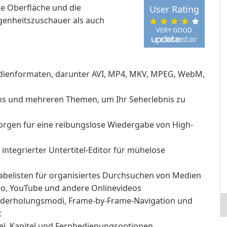
e Oberfläche und die
User Rating
egenheitszuschauer als auch
VERY GOOD
edienformaten, darunter AVI, MP4, MKV, MPEG, WebM,
ns und mehreren Themen, um Ihr Seherlebnis zu
rgen für eine reibungslose Wiedergabe von High-
ntegrierter Untertitel-Editor für mühelose
abelisten für organisiertes Durchsuchen von Medien
io, YouTube und andere Onlinevideos
ederholungsmodi, Frame-by-Frame-Navigation und
t
tel, Kapitel und Fernbedienungsoptionen