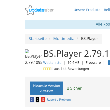
Unsere Produkte
Bel
Alle ko
Startseite
Multimedia
BS.Player
BS.Player 2.79.
Webteh Ltd
❘
10,6MB
❘
Freeware
❘
aus
144
Bewertungen
Neueste Version
Sicher
2.79.1095
Report a Problem