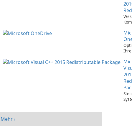
201
Red
Wes
Kom
Ausf
Mic
Visu
Anw
One
Opti
Ihre
Date
Mic
mit 
One
Vis
201
Red
Pac
Stei
Syst
mit 
Visu
Redi
Mehr ›
Pack