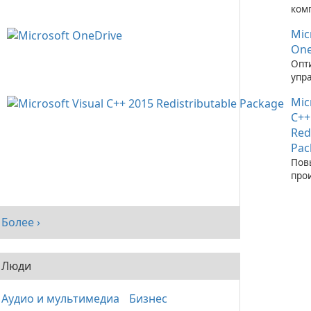
ком
зап
Mic
при
C++
One
Опт
упр
фай
Mic
пом
One
C++
Red
Pac
Пов
про
сис
рас
паке
Более ›
Visu
Люди
Аудио и мультимедиа
Бизнес