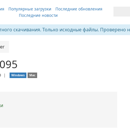
ия
Популярные загрузки
Последние обновления
Последние новости
тного скачивания. Только исходные файлы. Проверено н
yer
1095
О
❘
Windows
Mac
ки