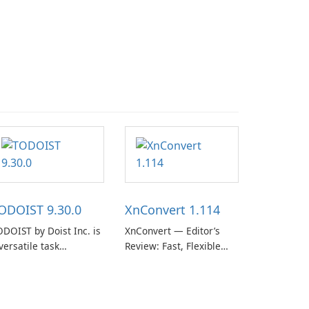
ODOIST 9.30.0
XnConvert 1.114
DOIST by Doist Inc. is
XnConvert — Editor’s
versatile task
Review: Fast, Flexible
anagement tool
Batch Image Converter
signed to help
for Windows, macOS and
dividuals and teams
Linux XnConvert is a
ganize their work and
polished, cross-platform