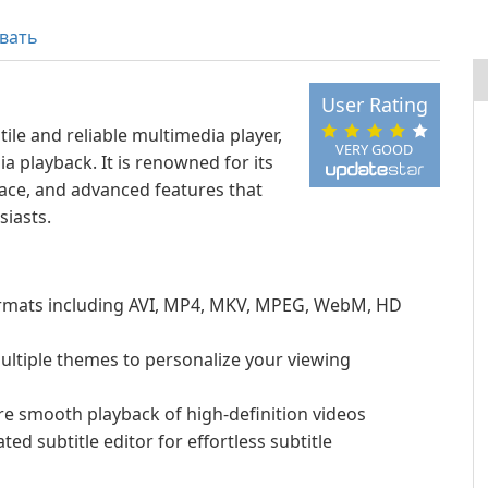
вать
User Rating
ile and reliable multimedia player,
VERY GOOD
 playback. It is renowned for its
face, and advanced features that
siasts.
rmats including AVI, MP4, MKV, MPEG, WebM, HD
ultiple themes to personalize your viewing
re smooth playback of high-definition videos
d subtitle editor for effortless subtitle