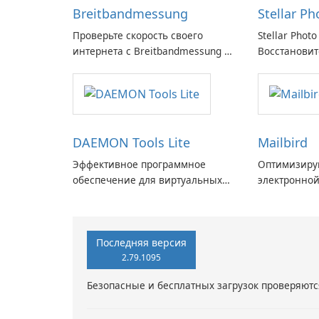
Breitbandmessung
Stellar P
Проверьте скорость своего
Stellar Photo
интернета с Breitbandmessung от
Восстановит
zafaco GmbH!
воспоминани
DAEMON Tools Lite
Mailbird
Эффективное программное
Оптимизируй
обеспечение для виртуальных
электронной
дисков
Mailbird от 
Последняя версия
2.79.1095
Безопасные и бесплатных загрузок проверяютс