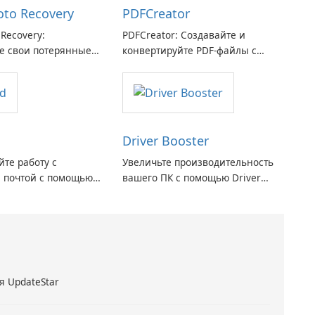
hoto Recovery
PDFCreator
 Recovery:
PDFCreator: Создавайте и
е свои потерянные
конвертируйте PDF-файлы с
я с легкостью
легкостью!
Driver Booster
те работу с
Увеличьте производительность
 почтой с помощью
вашего ПК с помощью Driver
Maryssael.
Booster от IObit
я UpdateStar