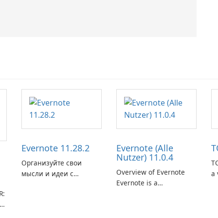
Evernote 11.28.2
Evernote (Alle
T
Nutzer) 11.0.4
Организуйте свои
TO
Overview of Evernote
мысли и идеи с
a 
Evernote is a
помощью Evernote.
m
R:
comprehensive note-
de
taking and organization
in
software designed to
or