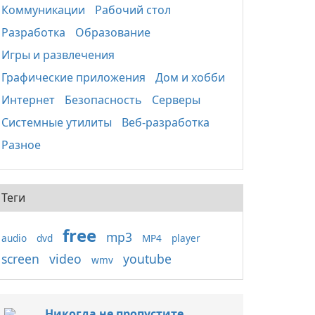
Коммуникации
Рабочий стол
Разработка
Образование
Игры и развлечения
Графические приложения
Дом и хобби
Интернет
Безопасность
Серверы
Системные утилиты
Веб-разработка
Разное
Теги
free
mp3
audio
dvd
MP4
player
screen
video
youtube
wmv
Никогда не пропустите