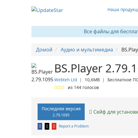
Наша продукц
Все файлы для беспла
Домой
Аудио и мультимедиа
BS.Pla
BS.Player 2.79.
Webteh Ltd
❘
10,6MB
❘
Бесплатное П
из
144
голосов
Последняя версия
Сейф для установ
2.79.1095
Report a Problem