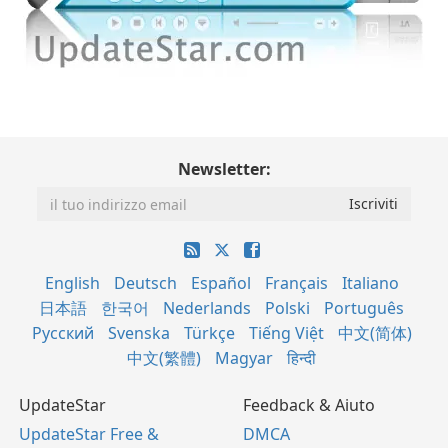
Newsletter:
English
Deutsch
Español
Français
Italiano
日本語
한국어
Nederlands
Polski
Português
Русский
Svenska
Türkçe
Tiếng Việt
中文(简体)
中文(繁體)
Magyar
हिन्दी
UpdateStar
Feedback & Aiuto
UpdateStar Free &
DMCA